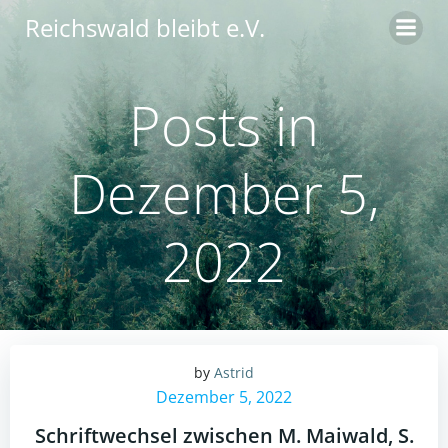
Zum
Reichswald bleibt e.V.
Inhalt
springen
Posts in
Dezember 5,
2022
by
Astrid
Dezember 5, 2022
Schriftwechsel zwischen M. Maiwald, S.