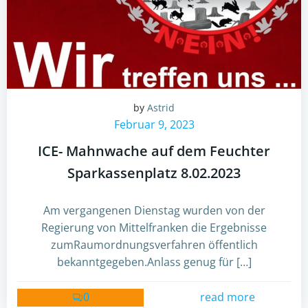
by
Astrid
Februar 9, 2023
ICE- Mahnwache auf dem Feuchter
Sparkassenplatz 8.02.2023
Am vergangenen Dienstag wurden von der
Regierung von Mittelfranken die Ergebnisse
zumRaumordnungsverfahren öffentlich
bekanntgegeben.Anlass genug für […]
0
read more