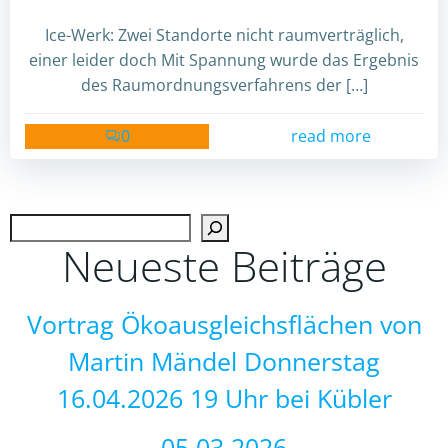
Ice-Werk: Zwei Standorte nicht raumverträglich,
einer leider doch Mit Spannung wurde das Ergebnis
des Raumordnungsverfahrens der […]
0
read more
Such
Neueste Beiträge
Vortrag Ökoausgleichsflächen von
Martin Mändel Donnerstag
16.04.2026 19 Uhr bei Kübler
05.03.2026