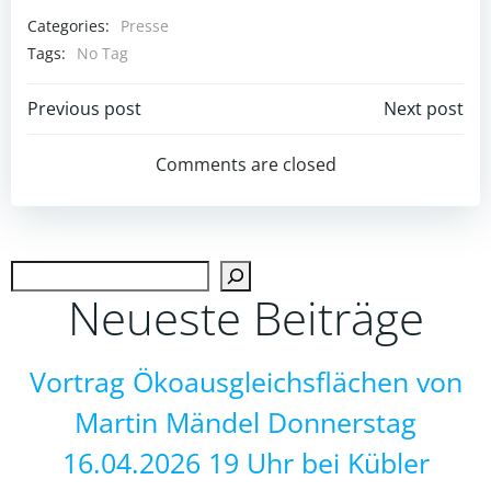
Categories:
Presse
Tags:
No Tag
Post
Post
Previous post
Next post
navigation
navigation
Comments are closed
Such
Neueste Beiträge
Vortrag Ökoausgleichsflächen von
Martin Mändel Donnerstag
16.04.2026 19 Uhr bei Kübler