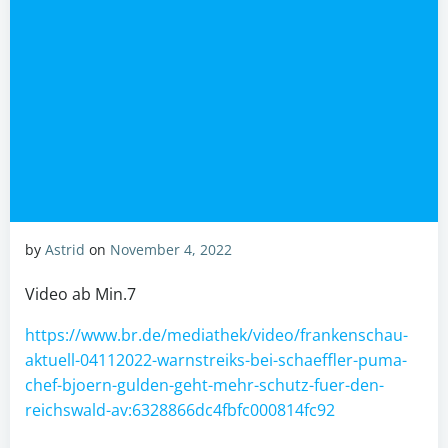
by
Astrid
on
November 4, 2022
Video ab Min.7
https://www.br.de/mediathek/video/frankenschau-
aktuell-04112022-warnstreiks-bei-schaeffler-puma-
chef-bjoern-gulden-geht-mehr-schutz-fuer-den-
reichswald-av:6328866dc4fbfc000814fc92