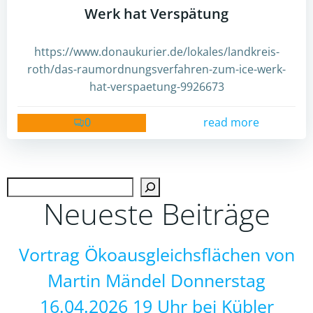
Werk hat Verspätung
https://www.donaukurier.de/lokales/landkreis-
roth/das-raumordnungsverfahren-zum-ice-werk-
hat-verspaetung-9926673
0
read more
Such
Neueste Beiträge
Vortrag Ökoausgleichsflächen von
Martin Mändel Donnerstag
16.04.2026 19 Uhr bei Kübler