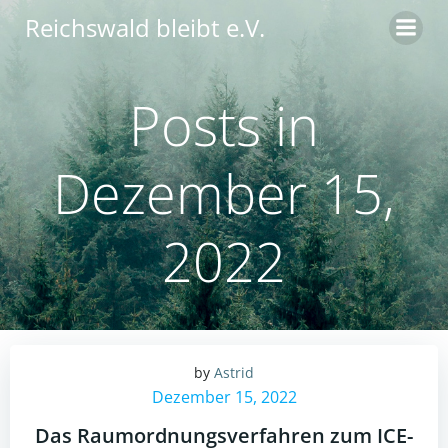
Zum
Reichswald bleibt e.V.
Inhalt
springen
Posts in
Dezember 15,
2022
by
Astrid
Dezember 15, 2022
Das Raumordnungsverfahren zum ICE-