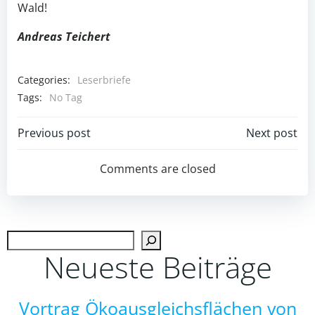
Wald!
Andreas Teichert
Categories:
Leserbriefe
Tags:
No Tag
Post
Post
Previous post
Next post
navigation
navigation
Comments are closed
Such
Neueste Beiträge
Vortrag Ökoausgleichsflächen von