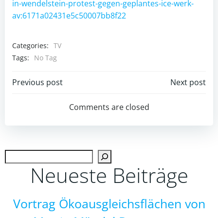
in-wendelstein-protest-gegen-geplantes-ice-werk-
av:6171a02431e5c50007bb8f22
Categories:
TV
Tags:
No Tag
Post
Post
Previous post
Next post
navigation
navigation
Comments are closed
Such
Neueste Beiträge
Vortrag Ökoausgleichsflächen von