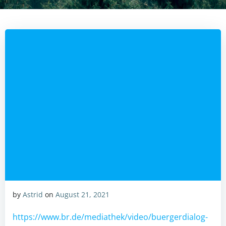
by
Astrid
on
August 21, 2021
https://www.br.de/mediathek/video/buergerdialog-